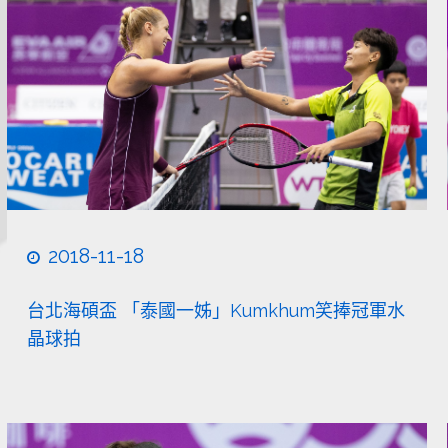
2018-11-18
台北海碩盃 「泰國一姊」Kumkhum笑捧冠軍水
晶球拍