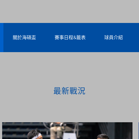
關於海碩盃
賽事日程&籤表
球員介紹
最新戰況