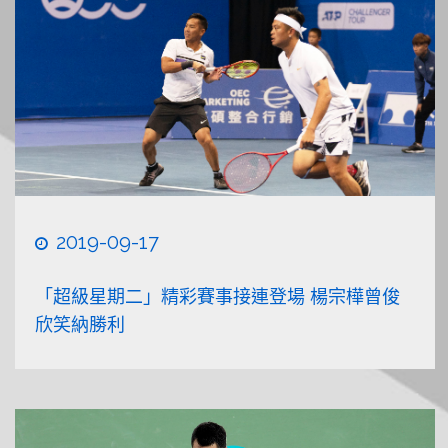
2019-09-17
「超級星期二」精彩賽事接連登場 楊宗樺曾俊
欣笑納勝利