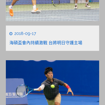
2018-09-17
海碩盃會內持續激戰 台將明日守護主場