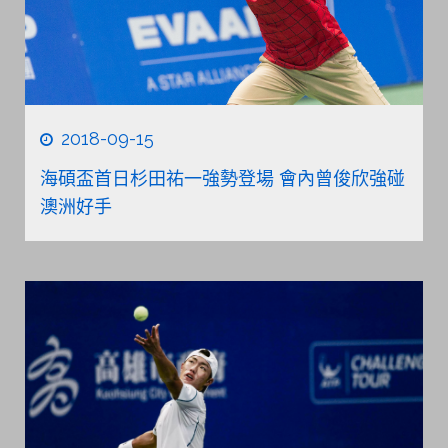
2018-09-15
海碩盃首日杉田祐一強勢登場 會內曾俊欣強碰
澳洲好手