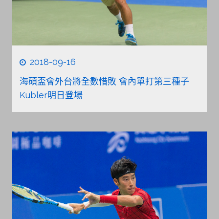
2018-09-16
海碩盃會外台將全數惜敗 會內單打第三種子
Kubler明日登場