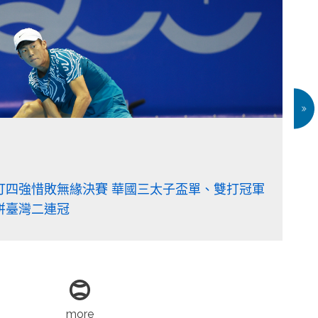
戰」曾俊欣力退許育修晉4強 盧彥勳後臺將第二
太郎爭決賽門票
more