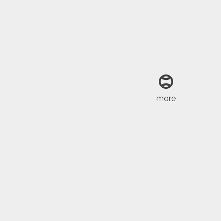
more
2024-10-26
太郎5戰未失
海碩盃》曾俊欣單打四強惜敗無緣決
沃爾頓、南智星力拼臺灣二連冠