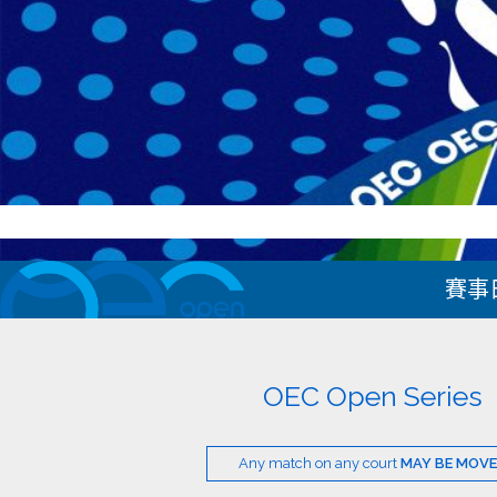
賽事
OEC Open Series
Any match on any court
MAY BE MOV