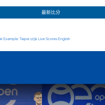
最新比分
nk Example:
Taipei 125k Live Scores English