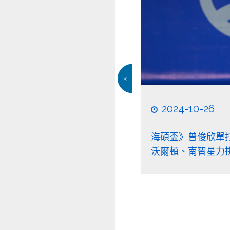
2024-10-25
賽 華國三太子盃單、雙打冠軍
海碩盃》「臺灣內
人 週六和丹尼爾