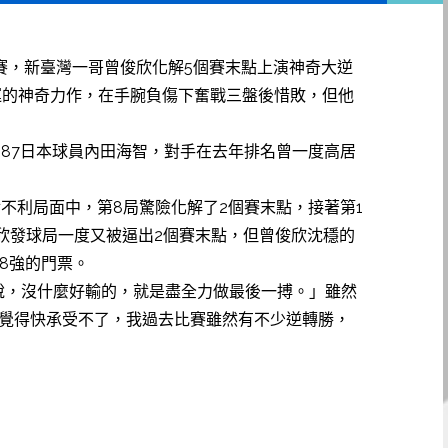
賽，新臺灣一哥曾俊欣化解5個賽末點上演神奇大逆
大運的神奇力作，在手腕負傷下奮戰三盤後惜敗，但他
387日本球員內田海智，對手在去年排名曾一度高居
對不利局面中，第8局驚險化解了2個賽末點，接著第1
俊欣發球局一度又被逼出2個賽末點，但曾俊欣沈穩的
8強的門票。
說，沒什麼好輸的，就是盡全力做最後一搏。」雖然
都覺得快承受不了，我過去比賽雖然有不少逆轉勝，