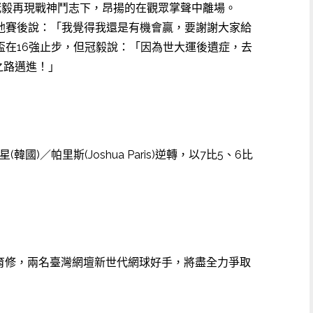
冠毅再現戰神鬥志下，昂揚的在觀眾掌聲中離場。
，他賽後說：「我覺得我還是有機會贏，要謝謝大家給
盃在16強止步，但冠毅說：「因為世大運後遺症，去
之路邁進！」
里斯(Joshua Paris)逆轉，以7比5、6比
許育修，兩名臺灣網壇新世代網球好手，將盡全力爭取