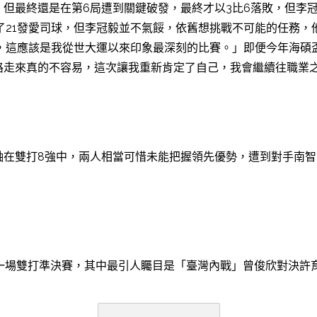
但最終還是在第6局遭到關鍵破發，最終才以3比6落敗，但李
轟了21發愛司球，但李冠毅並不氣餒，依舊想挑戰不可能的任務
以上，這應該是我從世大運以來印象最深刻的比賽。」即便今年海碩
路走來真的不容易，這次讓我重新肯定了自己，我會繼續往職業
打8強中，兩人相當可惜未能把握領先優勢，遭到對手南智星(韓國)／帕
和一場雙打準決賽，其中最引人矚目是「臺灣內戰」曾俊欣對決