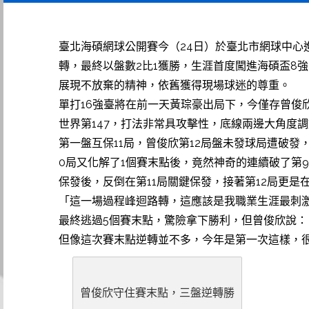
臺北海碩網球公開賽今（24日）於臺北市網球中心
轉，最終以盤數2比1獲勝，生涯首度闖進海碩盃8
展現不放棄的精神，依舊獲得現場球迷的尊重。
單打16強臺將在前一天黃琮豪出局下，今僅存曾俊
世界第147，打法非常具攻擊性，底線兩邊大角度
第一盤互保11局，曾俊欣第12局盤未發球局遭破發
0局又化解了1個賽末點後，竟然神奇的連續破了第9
保發後，反倒在第11局關鍵保發，接著第12局更是
「這一場過程峰迴路轉，這應該是我職業生涯最刺
最終逃過5個賽末點，驚險拿下勝利，但曾俊欣說
但像這次賽末點逆轉並不多，今年是第一次這樣，
曾俊欣守住賽末點，三盤逆轉勝