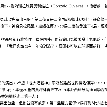
277委內瑞拉球員奧利維拉（Gonzalo Oliveira），後者
以4比7先讓出首盤；第二盤又是二度再戰到6比6搶七，許育修一
後下，神奇急拉尾盤，連續在第8、10局二度破發連下4局，經過
，很高興都有維持住，這在國外可能就會因為被破發士氣低落，
說：「我們應該也有一年沒對過了，很開心可以在球迷面前打一
彩的演出，28歲「世大連戰神」李冠毅雖然世界排名僅第1404
145、年僅20歲的黃澤林曾經在2021年赴西班牙納達爾學院訓
為香港網球史上第一人！
6讓出首盤；但他並沒有放棄，第二盤雙方互保12局打到6比6搶