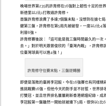
晚場世界第235的許育修在16強對上韌性十足的世界第
新德里以2比1打敗過許育修。
首盤許育修浪費了多達7個盤未點，沒想到在搶七局
鍵第三盤，許育修在第5局先被破發，一度以2比4落
利晉8強。
許育修賽後說：「這可能是我三盤時間最久的一次
去。」對於明天跟曾俊欣的「臺灣內戰」，許育修
位臺灣球員可以進4強！」
許育修守住賽末點，三盤逆轉勝
即便是落敗的臺將李冠毅，今在16強賽也有同樣精
進挑戰賽16強，但他今天的對手並不好惹，世界排名第
打雙冠，並且世界排名屢屢刷新香港網壇紀錄，成
李冠毅第一盤雖然一開始就被連下5局，很快以1比