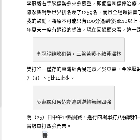
李冠毅右手腕傷勢愈來愈嚴重，即便曾叫傷停治療，
雖然與對手世界排名差了1259名，而且全場還被
我的鼓勵，將原本可能只有100分逼到發揮110
年夏天一度有退役的想法，現在回過頭來看，這一
李冠毅雖敗猶榮，三盤苦戰不敵黃澤林
雙打唯一僅存的臺灣組合易楚寰／吳東霖，今晚壓軸在雙
7（4）、9比11止步。
吳東霖和易楚寰遭到逆轉無緣四強
明（25）日中午12點開賽，進行四場單打八強戰
晉級單打四強門票。