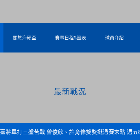
關於海碩盃
賽事日程&籤表
球員介紹
最新戰況
臺將單打三盤苦戰 曾俊欣、許育修雙雙挺過賽末點 週五