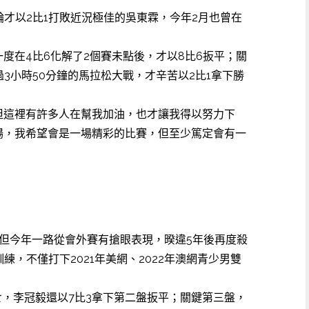
前一輪才以2比1打敗近況極佳的吳東霖，今年2月也曾在
度在4比6化解了2個賽未點後，才以8比6扳平；關
3小時50分鐘的馬拉松大戰，才辛苦以2比1拿下勝
但這裡有許多人在幫我加油，也才讓我得以努力下
場，我希望會是一場精彩的比賽，但至少篤定會有一
，但今年一路從會外賽有搶眼表現，暌違5年後再度殺
練，不僅打下2021年美網、2022年澳網青少男雙
七，李冠毅還以7比3拿下第二盤扳平；關鍵第三盤，