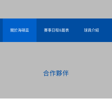
關於海碩盃
賽事日程&籤表
球員介紹
合作夥伴