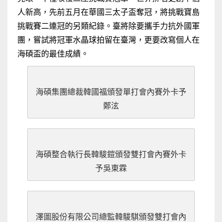
人新高，先前五月在華國三太子盃奪冠，將挑戰寶島
挑戰賽二連冠的另類紀錄。臺將除要攜手力抗外國軍
團，嘗試將冠軍水晶球拍留在臺灣，更要改寫個人在
海碩盃的最佳成績。
海碩集團總裁韓國福頒發單打會內賽外卡予
鄭泫
海碩整合執行長韓駿鎧頒發雙打會內賽外卡
予吳東霖
澤圖股份有限公司總監韓駿騏頒發雙打會內