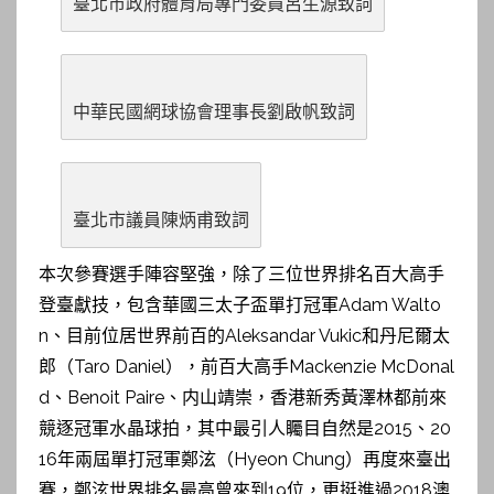
臺北市政府體育局專門委員呂生源致詞
中華民國網球協會理事長劉啟帆致詞
臺北市議員陳炳甫致詞
本次參賽選手陣容堅強，除了三位世界排名百大高手
登臺獻技，包含華國三太子盃單打冠軍Adam Walto
n、目前位居世界前百的Aleksandar Vukic和丹尼爾太
郎（Taro Daniel），前百大高手Mackenzie McDonal
d、Benoit Paire、内山靖崇，香港新秀黃澤林都前來
競逐冠軍水晶球拍，其中最引人矚目自然是2015、20
16年兩屆單打冠軍鄭泫（Hyeon Chung）再度來臺出
賽，鄭泫世界排名最高曾來到19位，更挺進過2018澳