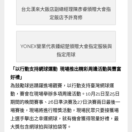
台北漢來大飯店副總經理陳彥睿頒贈大會指
定飯店予許育修
YONEX營業代表鍾紹楚頒贈大會指定服裝與
指定用球
「以
行動支持網球運動 現場推出
精彩周邊活動與豐富
好禮」
為鼓勵球迷踴躍進場觀賽，以行動支持臺灣網球運
動，賽會在現場舉辦多項周邊活動。10月21日至25日
期間的晚間賽事、26日準決賽及27日決賽兩日最後一
場賽後，現場將進行贈獎活動，現場民眾只要接獲場
上選手擊出之幸運網球，就有機會獲得限量好禮，最
大獎包含網球拍與球拍袋等。