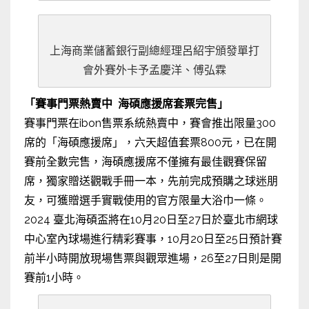
上海商業儲蓄銀行副總經理呂紹宇頒發單打
會外賽外卡予孟慶洋、傅弘霖
「賽事門票熱賣中 海碩應援席套票完售」
賽事門票在
ibon售票系統
熱賣中，賽會推出限量300
席的「海碩應援席」，六天超值套票800元，已在開
賽前全數完售，海碩應援席不僅擁有最佳觀賽保留
席，獨家贈送觀戰手冊一本，先前完成預購之球迷朋
友，可獲贈選手實戰使用的官方限量大浴巾一條。
2024 臺北海碩盃將在10月20日至27日於臺北市網球
中心室內球場進行精彩賽事，10月20日至25日預計賽
前半小時開放現場售票與觀眾進場，26至27日則是開
賽前1小時。