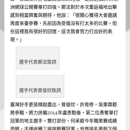
洲網球公開賽單打四強。鄭泫對於本次重返福地出擊
感到相當興奮與期待，他說：「很開心獲得大會邀請
再度來臺參賽，先前因為受傷沒有打太多的比賽，但
在這裡我有很好的回憶，這次我會努力打出好的表
現。」
選手代表鄭泫致詞
選手代表曾俊欣致詞
臺灣好手更是精銳盡出，曾俊欣、許育修、吳東霖都
將參戰，將力拚繼2014年盧彥勳後，第二位勇奪單打
冠軍的地主選手。雙打部份，何承叡今年職業賽成績
亮眼，不僅收穫三座挑戰賽冠軍，世界排名更創下個