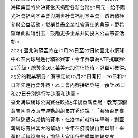
海碩集團將於決賽當天捐贈各新台幣50萬元，給予陽
光社會福利基金會與創世社會福利基金會，透過積極
參與公益活動，堪稱善盡企業社會責任的典範，更希
望藉此拋磚引玉，鼓勵更多企業共同投入公益慈善活
動。
2024 臺北海碩盃將在10月20日至27日於臺北市網球
中心室內球場進行精彩賽事，今年賽事為ATP挑戰賽1
25等級，總獎金16.4萬美元加住宿招待，冠軍可獲得1
25分的職業積分。賽事定於10月20日開打，20日和21
日率先進行會外賽，21日會內賽接續登場，預計26日
和27日分別進行準決賽和決賽。
臺北海碩網球公開賽在暌違5年後重新登場，教育部體
育署國際及兩岸運動組組長許秀玲說：「海碩盃是臺
灣球迷很有感情的賽事，在疫情前就每年舉辦，對臺
灣網球有相當大的幫助，今年在疫情後再度舉辦，臺
灣好手精銳盡出，期待大家用行動購票進場來支