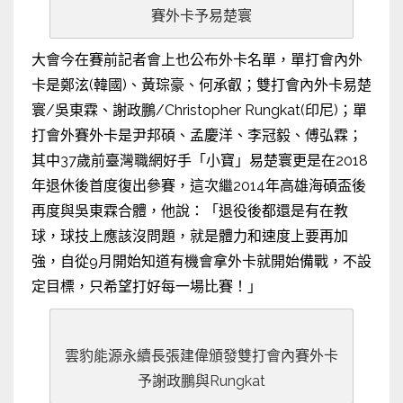
賽外卡予易楚寰
大會今在賽前記者會上也公布外卡名單，單打會內外
卡是鄭泫(韓國)、黃琮豪、何承叡；雙打會內外卡易楚
寰/吳東霖、謝政鵬/Christopher Rungkat(印尼)；單
打會外賽外卡是尹邦碩、孟慶洋、李冠毅、傅弘霖；
其中37歲前臺灣職網好手「小寶」易楚寰更是在2018
年退休後首度復出參賽，這次繼2014年高雄海碩盃後
再度與吳東霖合體，他說：「退役後都還是有在教
球，球技上應該沒問題，就是體力和速度上要再加
強，自從9月開始知道有機會拿外卡就開始備戰，不設
定目標，只希望打好每一場比賽！」
雲豹能源永續長張建偉頒發雙打會內賽外卡
予謝政鵬與Rungkat