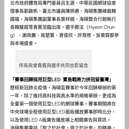
北市政府體育局專門委員呂生源、中華民國網球協會
理事長劉啟帆、臺北市議員陳炳甫、海碩集團總裁韓
國福、海碩集團副董事長曾祥娟、海碩整合行銷執行
長韓駿鎧等貴賓蒞臨出席，選手鄭泫（Hyeon Chun
g）、謝政鵬、易楚寰、曾俊欣、許育修、吳東霖都參
與本場盛會。
所有與會貴賓與選手共同合影留念
「賽事回歸採用巨型LED 寶島戰將力拚冠留臺灣」
歷經新冠肺炎疫情，海碩盃賽事於今年回歸舉辦的第
一年，除了維持高科技與高水準的規格舉辦，更成為
全臺第一個使用巨型LED的網球賽事。賽事期間將在
中央球場全程使用巨型LED面板播放賽事即時比分、
以及使用LED A板廣告播放場上相關廣告與資訊。
海碩集團秉持「取之於社會，用之於社會」的精神，