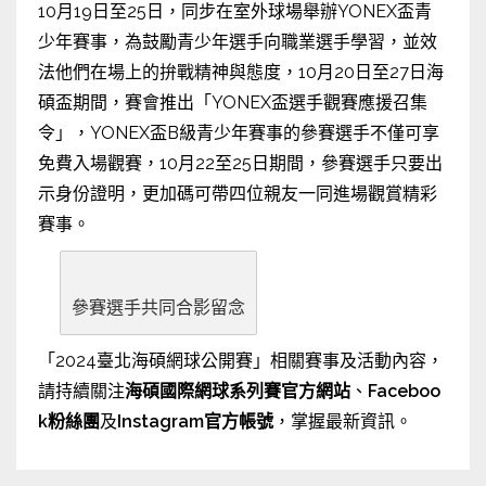
10月19日至25日，同步在室外球場舉辦YONEX盃青
少年賽事，為鼓勵青少年選手向職業選手學習，並效
法他們在場上的拚戰精神與態度，10月20日至27日海
碩盃期間，賽會推出「YONEX盃選手觀賽應援召集
令」，YONEX盃B級青少年賽事的參賽選手不僅可享
免費入場觀賽，10月22至25日期間，參賽選手只要出
示身份證明，更加碼可帶四位親友一同進場觀賞精彩
賽事。
參賽選手共同合影留念
「2024臺北海碩網球公開賽」相關賽事及活動內容，
請持續關注
海碩國際網球系列賽官方網站
、
Faceboo
k粉絲團
及
Instagram官方帳號
，掌握最新資訊。