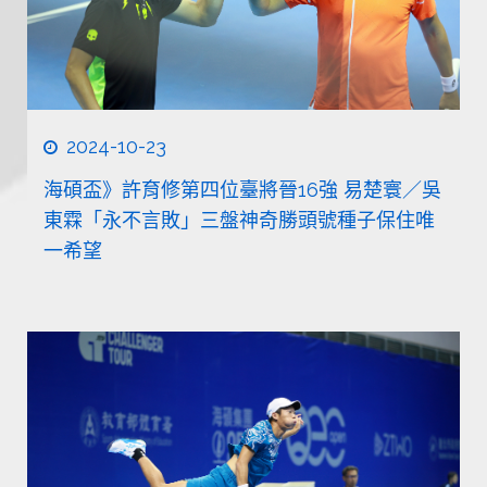
2024-10-23
海碩盃》許育修第四位臺將晉16強 易楚寰／吳
東霖「永不言敗」三盤神奇勝頭號種子保住唯
一希望