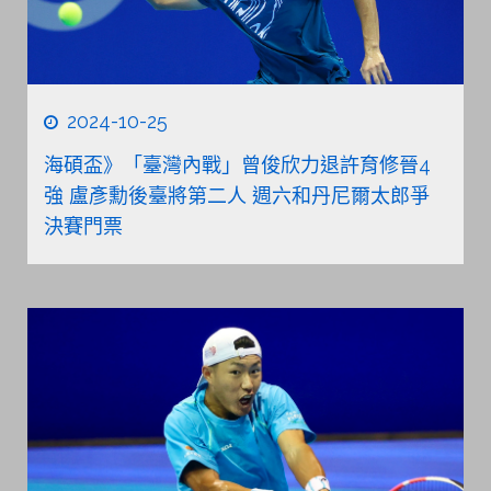
2024-10-25
海碩盃》「臺灣內戰」曾俊欣力退許育修晉4
強 盧彥勳後臺將第二人 週六和丹尼爾太郎爭
決賽門票