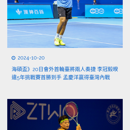
2024-10-20
海碩盃》20日會外首輪臺將兩人奏捷 李冠毅暌
違5年挑戰賽首勝到手 孟慶洋贏得臺灣內戰