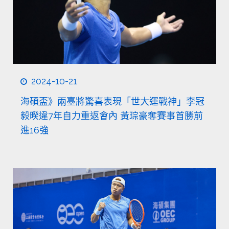
2024-10-21
海碩盃》兩臺將驚喜表現「世大運戰神」李冠
毅暌違7年自力重返會內 黃琮豪奪賽事首勝前
進16強