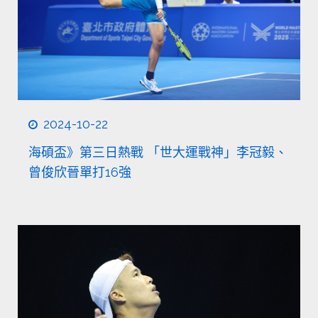
2024-10-22
海碩盃》第三日熱戰 「世大運戰神」李冠毅、
曾俊欣晉單打16強