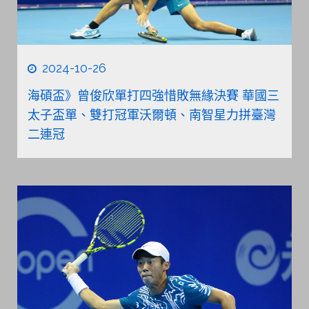
2024-10-26
海碩盃》曾俊欣單打四強惜敗無緣決賽 華國三
太子盃單、雙打冠軍沃爾頓、南智星力拼臺灣
二連冠