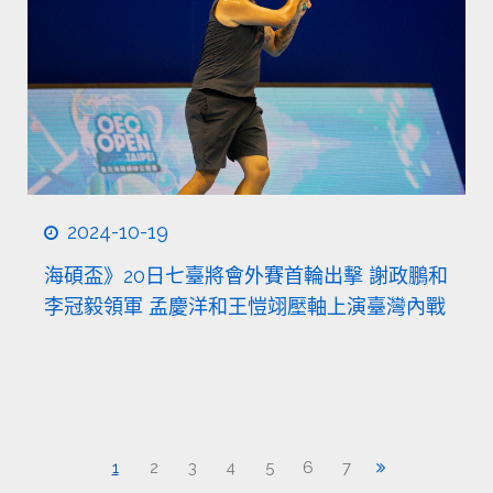
2024-10-19
海碩盃》20日七臺將會外賽首輪出擊 謝政鵬和
李冠毅領軍 孟慶洋和王愷翊壓軸上演臺灣內戰
1
2
3
4
5
6
7