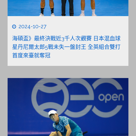
2024-10-27
海碩盃》最終決戰近3千人次觀賽 日本混血球
星丹尼爾太郎5戰未失一盤封王 全英組合雙打
首度來臺就奪冠