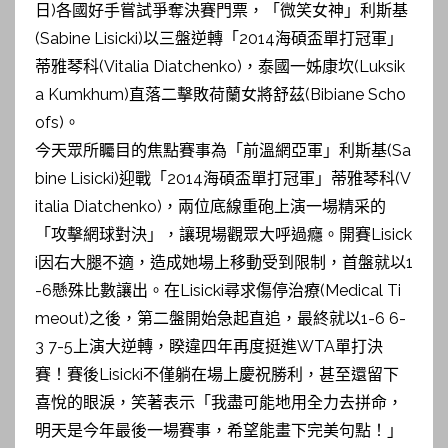
日)各國好手嘗試爭奪決賽門票，「微笑女神」利斯基
(Sabine Lisicki)以三盤逆轉「2014海碩盃單打冠軍」
蒂雅琴科(Vitalia Diatchenko)，泰國一姊康坎(Luksik
a Kumkhum)直落二擊敗荷蘭女將舒茲(Bibiane Scho
ofs)。
今天眾所矚目的焦點賽事為「前溫網亞軍」利斯基(Sa
bine Lisicki)迎戰「2014海碩盃單打冠軍」蒂雅琴科(V
italia Diatchenko)，兩位底線重砲上演一場精采的
「攻擊網球對決」，讓現場觀眾大呼過癮。開賽Lisick
i因右大腿不適，造成她場上移動受到限制，首盤就以1
-6懸殊比數讓出。在Lisicki尋求傷停治療(Medical Ti
meout)之後，第二盤開始急起直追，最終就以1-6 6-
3 7-5上演大逆轉，睽違四年再度挺進WTA單打決
賽！賽後Lisicki不僅躺在場上慶祝勝利，甚至還留下
喜悅的眼淚，笑著表示「我盡可能地用全力去拼命，
明天是今年最後一場賽事，希望能畫下完美句點！」