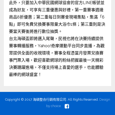
此外，只要加入中華民國網球協會的官方LINE帳號並
成為好友，可享有三重優惠與好禮，第一重賽事週邊
商品8折優惠；第二重每日到賽會現場集點，集滿「6
點」即可免費兌換賽事限量大浴巾1條；第三重則是決
賽當天賽後將進行數位抽獎。
台北海碩盃即將邁入尾聲，民視也將在決賽持續提供
賽事轉播服務，Yahoo!奇摩運動平台同步直播，為觀
眾提供全面的收視環境，賽事全程憑當月發票兌換賽
事門票入場，歡迎喜歡網球的粉絲把握最後一天精彩
決賽踴躍進場，不僅支持場上喜愛的選手，也能體驗
最棒的網球盛宴！
Copyright © 2017 海碩整合行銷有限公司. All Rights Reserved.
Design
by
choice