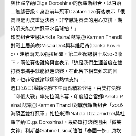
與杜羅辛納(Olga Doroshina)的俄羅斯組合，以直落
二無緣晉級。身為前年冠軍Dzalamidze賽後表示「很
高興能再度重返決賽，非常感謝賽會的用心安排，期
待明天能笑捧冠軍水晶球拍！」
印度組合雷娜(Ankita Raina)與譚迪(Karman Thandi)
對戰土居美咲(Misaki Doi)與科維尼奇(Danka Kovini
c)，連續兩天以強拉尾盤，第三盤超級搶十以10-8收
下，兩位賽後難掩興奮表示「這是我們生涯首度在雙
打賽事攜手就能挺進決賽，在此留下相當難忘的回
憶，也非常感謝球迷的熱情支持！」
週日(18日)壓軸決賽下午兩點精彩登場，由雙打決賽
「印俄大戰」率先拉開序幕，印度組合雷娜(Ankita R
aina)與譚迪(Karman Thandi)對戰俄羅斯組合「2016
海碩盃雙打冠軍」扎拉米澤(Natela Dzalamidze)與杜
羅辛納(Olga Doroshina)。最終單打決賽則由「微笑
女神」利斯基(Sabine Lisicki)強碰「泰國一姊」康坎