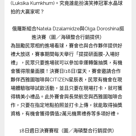
(Luksika Kumkhum)。究竟誰能扮演笑捧冠軍水晶球
拍的大贏家呢？
俄羅斯組合Natela Dzalamidze與Olga Doroshina挺
進決賽（圖／海碩整合行銷提供）
為鼓勵民眾相約進場看球，賽會也與合作夥伴提供好
禮大放送，賽事期間每天舉行「提提研面膜-入場好
禮」，民眾只要進場就可以參加幸運轉盤抽獎，有機
會獲得限量面膜！決賽日(18日)當天，賽會邀請合作
夥伴西雅圖咖啡與CITIZEN星辰表，民眾有機會在現
場體驗咖啡試飲活動，並且只要在現場打卡，就可獲
得精美小禮品。此外賽會與長榮航空與西雅圖咖啡合
作，只要在指定地點拍照並打卡上傳，就能取得抽獎
資格，有機會獲得價值2萬元機票禮券等多項好禮。
18日週日決賽賽程（圖／海碩整合行銷提供）