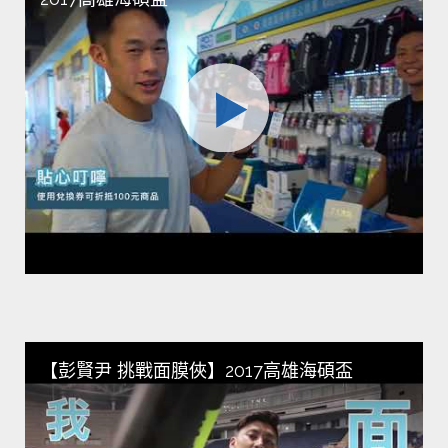
【彭賢尹 挑戰面膜俠】2017高雄海碩盃