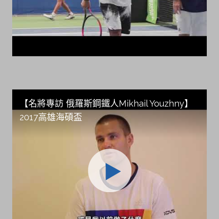
【名將專訪 俄羅斯鋼鐵人Mikhail Youzhny】
2017高雄海碩盃