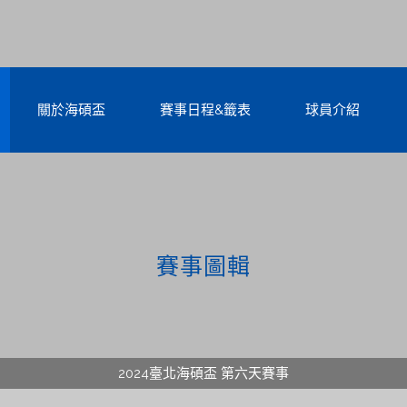
關於海碩盃
賽事日程&籤表
球員介紹
賽事圖輯
2024臺北海碩盃 第六天賽事