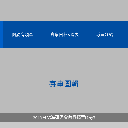
關於海碩盃
賽事日程&籤表
球員介紹
賽事圖輯
2019台北海碩盃會內賽精華Day7