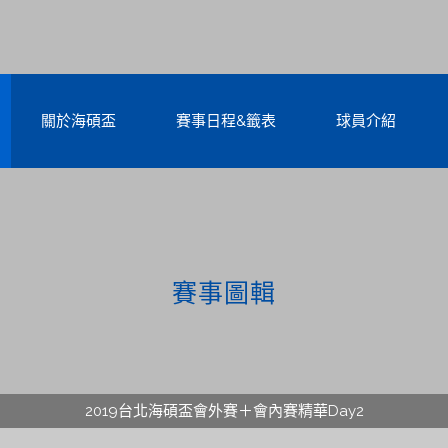
關於海碩盃
賽事日程&籤表
球員介紹
賽事圖輯
2019台北海碩盃會外賽＋會內賽精華Day2